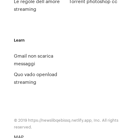
Le regole dell amore
Torrent photoshop cc
streaming
Learn
Gmail non scarica
messaggi
Quo vado openload
streaming
© 2019 https://newslibqebissq.netlify.app, Inc. All rights
reserved.
MAP